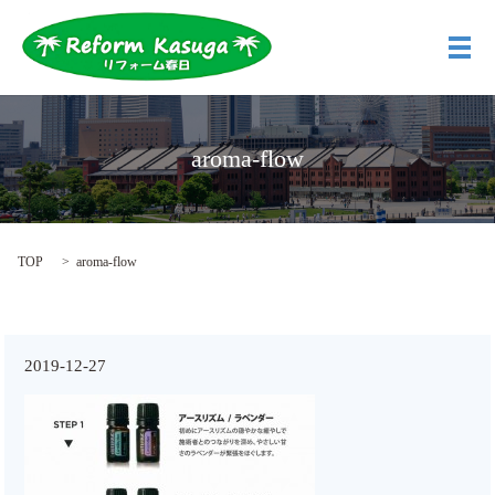
メ
aroma-flow
TOP
aroma-flow
2019-12-27