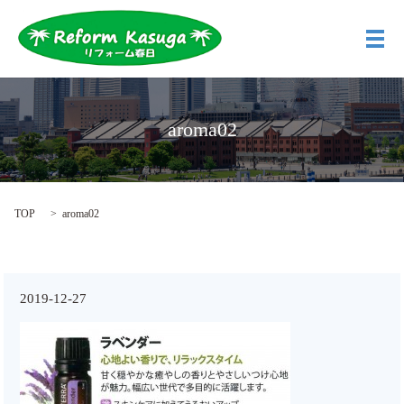
メ
aroma02
TOP
aroma02
2019-12-27