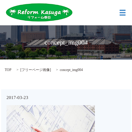
メ
concept_img004
TOP
[
フリーページ画像
]
concept_img004
2017-03-23